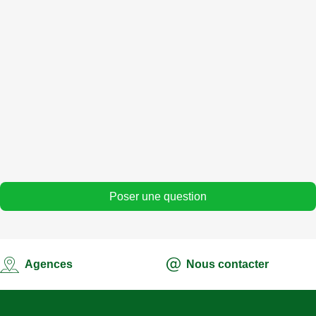
Comment accéder aux offres Wotel ?
Pourquoi retirez-vous nos minutes d'appel avant qu'elles
ne soient utilisés ?
En quoi consiste le Non-Stop de la Wotel 290F ?
Poser une question
Agences
Nous contacter