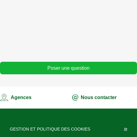
Pourquoi mon Pass s'épuise vite ?
Comment consulter le solde de mon Pass ?
Comment acheter un Pass Surfel sur l'application Max it ?
Comment accéder aux Pass Surfel ?
Comment économiser mes données mobiles ?
Poser une question
Agences
Nous contacter
GESTION ET POLITIQUE DES COOKIES