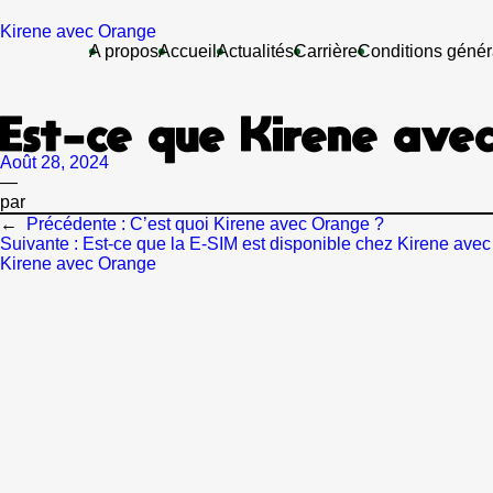
Aller
au
Kirene avec Orange
contenu
A propos
Accueil
Actualités
Carrière
Conditions génér
Est-ce que Kirene ave
Août 28, 2024
—
par
←
Précédente :
C’est quoi Kirene avec Orange ?
Suivante :
Est-ce que la E-SIM est disponible chez Kirene ave
Kirene avec Orange