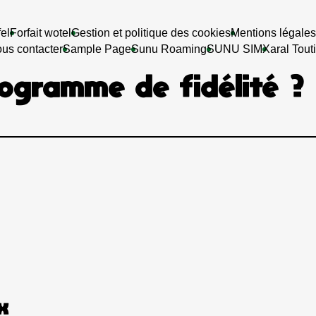
fel
Forfait wotel
Gestion et politique des cookies
Mentions légales
us contacter
Sample Page
Sunu Roaming
SUNU SIM
Xaral Touti
ogramme de fidélité ?
x