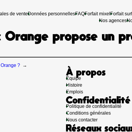
ales de vente
Données personnelles
FAQ
Forfait mixel
Forfait sur
Nos agences
No
c Orange propose un pr
c Orange ?
→
À propos
Équipe
Histoire
Emplois
Confidentialité
Politique de confidentialité
Conditions générales
Nous contacter
Réseaux sociau